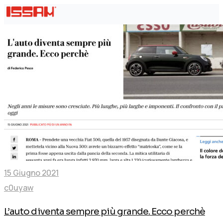
AZIENDE E PARTNERSHIP
FINANZIAMENTI E AGEVOLAZIONI
NEWS & EVENTI
RICHIEDI INFORMAZIONI
15 Giugno 2021
c0uyaw
L’auto diventa sempre più grande. Ecco perchè