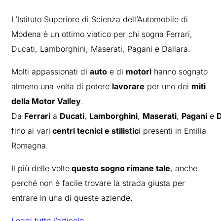
L’Istituto Superiore di Scienza dell’Automobile di
Modena è un ottimo viatico per chi sogna Ferrari,
Ducati, Lamborghini, Maserati, Pagani e Dallara.
Molti appassionati di
auto
e di
motori
hanno sognato
almeno una volta di potere
lavorare
per uno dei
miti
della Motor Valley
.
Da
Ferrari
a
Ducati
,
Lamborghini
,
Maserati
,
Pagani
e
D
fino ai vari
centri tecnici e stilistic
i presenti in Emilia
Romagna.
Il più delle volte
questo sogno rimane tale
, anche
perché non è facile trovare la strada giusta per
entrare in una di queste aziende.
Leggi tutto l’articolo