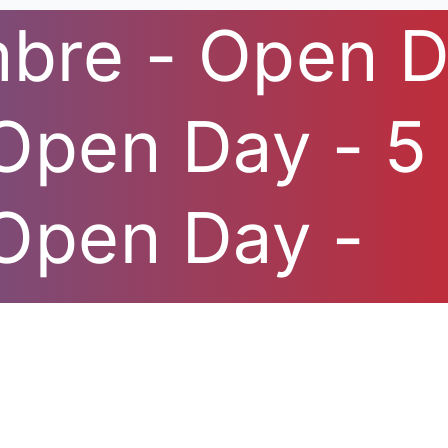
mbre - Open 
 Open Day -
5
 Open Day -