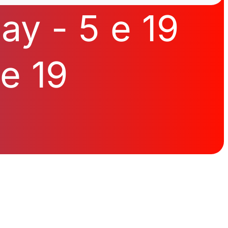
Day -
5 e 19
 e 19