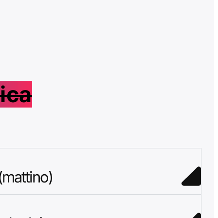
ica
attino)