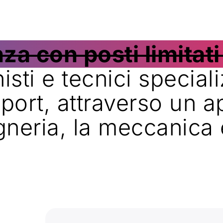
za con posti limitati
ti e tecnici speciali
ort, attraverso un a
gneria, la meccanica e