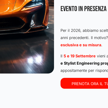
EVENTO IN PRESENZA 
Per il 2026, abbiamo scel
anni precedenti. Il motivo?
esclusiva e su misura
.
Il
5 e 19 Settembre
vieni 
e Stylist Engineering pr
appositamente per rispond
PRENOTA ORA IL 