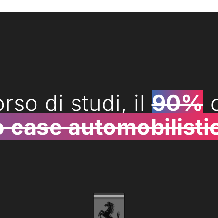
rso di studi, il
90%
d
o case automobilisti